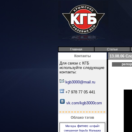
Главная
Статьи
Контакты
13.08.06 Сл
Для связи с КГБ
репо
используйте следующие
контакты:
kgb3000@mail.ru
+7 978 77 05 441
vk.com/kgb3000com
Облако тэгов
фитнес
Мегера
кэтфайт
смешанная борьба
Малышка