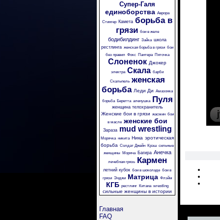
Супер-Галя
единоборства
Аврора
борьба в
Камета
Стингер
грязи
бои в желе
бодибилдинг
школа
Зайка
рестлинга
женская борьба в грязи
бои
без правил
Фокс
Пантера
Пяточка
Слоненок
Джокер
Скала
электра
барби
женская
Скальпель
борьба
Леди Ди
Амазонка
Пуля
борьба
Беретта
аленушка
женщина телохранитель
Женские бои в грязи
жасмин
бои
женские бои
в масле
mud wrestling
Зараза
Ника
эротическая
Морячка
никита
борьба
Солдат Джейн
Крэш
сильные
Анечка
Багира
женщины
Моряча
Кармен
лечебная грязь
летний кубок
бои в шоколаде
бои в
Матрица
грязи
Энджи
Флэйм
КГБ
рестлинг
Китана
wrestling
сильные женщины в истории
Главная
FAQ