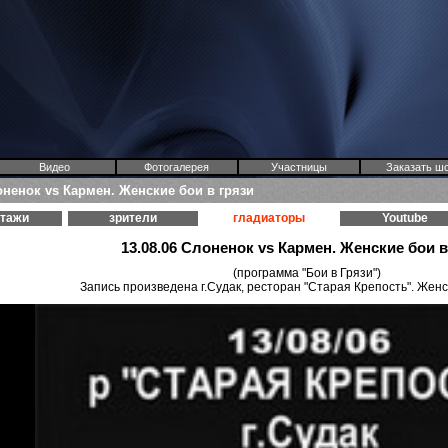
Видео
Фотогалерея
Участницы
Заказать ш
оненок vs Кармен. Женские бои в грязи
ртажи
зрители
гладиаторы
Youtube
13.08.06 Слоненок vs Кармен. Женские бои в
(программа "Бои в Грязи")
Запись произведена г.Судак, ресторан "Старая Крепость". Женс