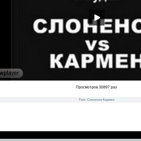
Просмотров 30897 раз
Тэги:
Слоненок
Кармен