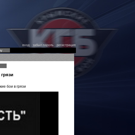
вход
·
забыл пароль
·
регистрация
оу
 грязи
кие бои в грязи