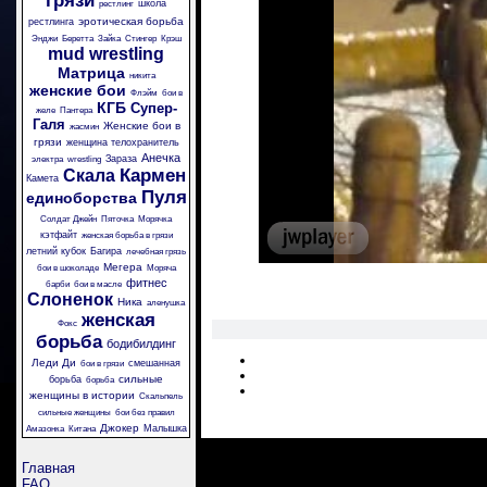
грязи
школа
рестлинг
эротическая борьба
рестлинга
Энджи
Беретта
Зайка
Стингер
Крэш
mud wrestling
Матрица
никита
женские бои
Флэйм
бои в
КГБ
Супер-
желе
Пантера
Галя
Женские бои в
жасмин
грязи
женщина телохранитель
Анечка
Зараза
электра
wrestling
Кармен
Скала
Камета
Пуля
единоборства
Солдат Джейн
Пяточка
Морячка
кэтфайт
женская борьба в грязи
летний кубок
Багира
лечебная грязь
Мегера
бои в шоколаде
Моряча
фитнес
барби
бои в масле
Слоненок
Ника
аленушка
женская
Фокс
борьба
бодибилдинг
Леди Ди
смешанная
бои в грязи
сильные
борьба
борьба
женщины в истории
Скальпель
сильные женщины
бои без правил
Джокер
Малышка
Амазонка
Китана
Главная
FAQ