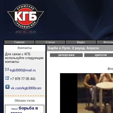
Главная
Статьи
Видео
Фотога
Контакты
Барби и Пуля. 2 раунд. Алушта
Для связи с КГБ
репортажи
зрители
используйте следующие
контакты:
Вто
kgb3000@mail.ru
+7 978 77 05 441
vk.com/kgb3000com
Облако тэгов
борьба в
Аврора