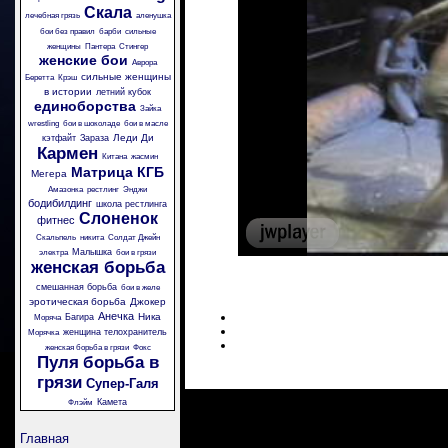
Скала
лечебная грязь
аленушка
бои без правил
барби
сильные
женщины
Пантера
Стингер
женские бои
Аврора
сильные женщины
Беретта
Крэш
в истории
летний кубок
единоборства
Зайка
wrestling
бои в шоколаде
бои в масле
Леди Ди
кэтфайт
Зараза
Кармен
Китана
жасмин
Матрица
КГБ
Мегера
Амазонка
рестлинг
Энджи
бодибилдинг
школа рестлинга
Слоненок
фитнес
Скальпель
никита
Солдат Джейн
Малышка
электра
бои в грязи
женская борьба
смешанная борьба
бои в желе
эротическая борьба
Джокер
Анечка
Ника
Багира
Моряча
женщина телохранитель
Морячка
женская борьба в грязи
Фокс
Пуля
борьба в
грязи
Супер-Галя
Камета
Флэйм
Главная