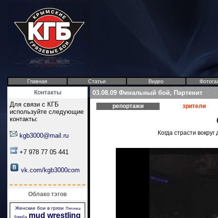
Главная
Статьи
Видео
Фотога
Контакты
03.08.09 Финальный бой, Партенит
Для связи с КГБ
репортажи
зрители
используйте следующие
контакты:
Когда страсти вокруг
kgb3000@mail.ru
+7 978 77 05 441
vk.com/kgb3000com
Облако тэгов
Женские бои в грязи
Пяточка
mud wrestling
борьба