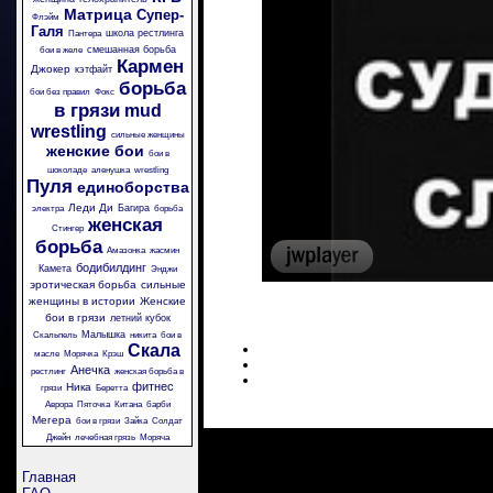
Матрица
Супер-
Флэйм
Галя
школа рестлинга
Пантера
смешанная борьба
бои в желе
Кармен
Джокер
кэтфайт
борьба
бои без правил
Фокс
в грязи
mud
wrestling
сильные женщины
женские бои
бои в
шоколаде
аленушка
wrestling
Пуля
единоборства
Леди Ди
Багира
электра
борьба
женская
Стингер
борьба
Амазонка
жасмин
бодибилдинг
Камета
Энджи
эротическая борьба
сильные
женщины в истории
Женские
бои в грязи
летний кубок
Малышка
Скальпель
никита
бои в
Скала
масле
Морячка
Крэш
Анечка
рестлинг
женская борьба в
фитнес
Ника
грязи
Беретта
Аврора
Пяточка
Китана
барби
Мегера
бои в грязи
Зайка
Солдат
Джейн
лечебная грязь
Моряча
Главная