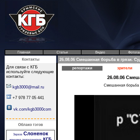
Главная
Статьи
Видео
Фотога
Контакты
26.08.06 Смешанная борьба в грязи. С
Для связи с КГБ
репортажи
зрители
используйте следующие
контакты:
26.08.06 Смеш
Смешанная борьба в
kgb3000@mail.ru
+7 978 77 05 441
vk.com/kgb3000com
Облако тэгов
Слоненок
Зараза
КГБ
женщина телохранитель