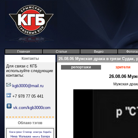
Главная
Статьи
Видео
Фотога
Контакты
26.08.06 Мужская драка в грязи Судак, 
Для связи с КГБ
репортажи
зрители
используйте следующие
контакты:
26.08.06 Муж
Мужская драка
kgb3000@mail.ru
+7 978 77 05 441
vk.com/kgb3000com
Облако тэгов
бои в грязи
Стингер
электра
борьба
Ника
Малышка
Багира
никита