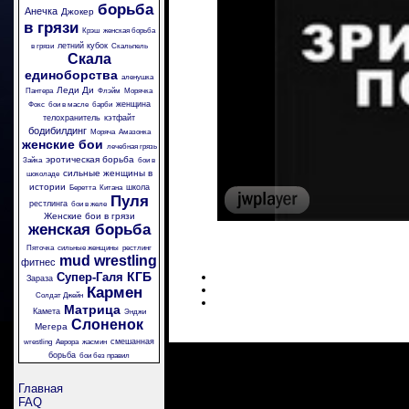
борьба
Анечка
Джокер
в грязи
Крэш
женская борьба
летний кубок
в грязи
Скальпель
Скала
единоборства
аленушка
Леди Ди
Пантера
Флэйм
Морячка
женщина
Фокс
бои в масле
барби
телохранитель
кэтфайт
бодибилдинг
Моряча
Амазонка
женские бои
лечебная грязь
эротическая борьба
Зайка
бои в
сильные женщины в
шоколаде
истории
школа
Беретта
Китана
Пуля
рестлинга
бои в желе
Женские бои в грязи
женская борьба
Пяточка
сильные женщины
рестлинг
mud wrestling
фитнес
КГБ
Супер-Галя
Зараза
Кармен
Солдат Джейн
Матрица
Камета
Энджи
Слоненок
Мегера
смешанная
wrestling
Аврора
жасмин
борьба
бои без правил
Главная
FAQ