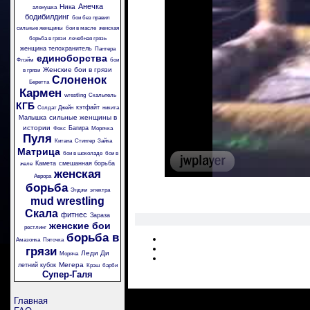
Анечка
Ника
аленушка
бодибилдинг
бои без правил
сильные женщины
бои в масле
женская
борьба в грязи
лечебная грязь
женщина телохранитель
Пантера
единоборства
Флэйм
бои
Женские бои в грязи
в грязи
Слоненок
Беретта
Кармен
wrestling
Скальпель
КГБ
кэтфайт
Солдат Джейн
никита
сильные женщины в
Малышка
истории
Багира
Фокс
Морячка
Пуля
Китана
Стингер
Зайка
Матрица
бои в шоколаде
бои в
Камета
смешанная борьба
желе
женская
Аврора
борьба
Энджи
электра
mud wrestling
Скала
фитнес
Зараза
женские бои
рестлинг
борьба в
Амазонка
Пяточка
грязи
Леди Ди
Моряча
Мегера
летний кубок
Крэш
барби
Супер-Галя
Главная