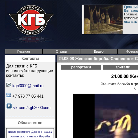
Грязный
Евпато
Грязные
грязевые
скачать
Главная
Статьи
Видео
Фотога
Контакты
24.08.08 Женская борьба. Слоненок и С
Для связи с КГБ
репортажи
зрители
используйте следующие
контакты:
24.08.08 Же
Женская борьба в гр
kgb3000@mail.ru
КГ
+7 978 77 05 441
vk.com/kgb3000com
Облако тэгов
Джокер
школа рестлинга
борьба
эротическая борьба
жасмин