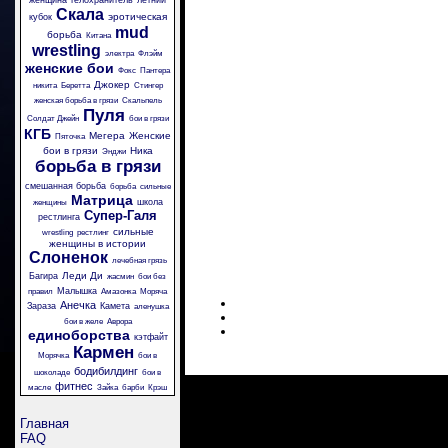
женщина телохранитель
летний
Скала
эротическая
кубок
mud
борьба
Китана
wrestling
электра
Флэйм
женские бои
Фокс
Пантера
Джокер
никита
Беретта
Стингер
женская борьба в грязи
Скальпель
Пуля
Солдат Джейн
бои в грязи
КГБ
Мегера
Женские
Пяточка
бои в грязи
Ника
Энджи
борьба в грязи
смешанная борьба
борьба
сильные
Матрица
школа
женщины
Супер-Галя
рестлинга
сильные
wrestling
рестлинг
женщины в истории
Слоненок
лечебная грязь
Леди Ди
Багира
жасмин
бои без
Малышка
правил
Амазонка
Моряча
Анечка
Зараза
Камета
аленушка
бои в желе
Аврора
единоборства
кэтфайт
Кармен
Морячка
бои в
бодибилдинг
шоколаде
бои в
фитнес
масле
Зайка
барби
Крэш
Главная
FAQ