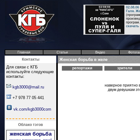
02.08.0
Галя. Ж
(програм
произвед
програм.
скачать
Главная
Статьи
Видео
Фотога
Контакты
Женская борьба в желе
Для связи с КГБ
репортажи
зрители
используйте следующие
контакты:
наверное приятно в
kgb3000@mail.ru
двум девушкам эт
+7 978 77 05 441
vk.com/kgb3000com
Облако тэгов
женская борьба