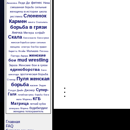
фитнес
Леди Ди
Ника
Амазонка
сильные
смешанная борьба
женщины в истории
школа
Слоненок
рестлинга
Кармен
никита
Скальпель
борьба в грязи
Анечка
Мегера
кэтфайт
Скала
бои в масле
бои в грязи
женская борьба в грязи
сильные
женщины
электра
бои без правил
Малышка
Беретта
Флэйм
Пяточка
женские
Пантера
Аврора
mud wrestling
бои
Женские бои в грязи
Зараза
единоборства
бои в
эротическая борьба
шоколаде
Пуля
женская
Стингер
борьба
жасмин
Энджи
Супер-
Джокер
Солдат Джейн
Галя
лечебная грязь
борьба
бои в
КГБ
желе
Морячка
Матрица
летний кубок
бодибилдинг
аленушка
Моряча
женщина телохранитель
Главная
FAQ