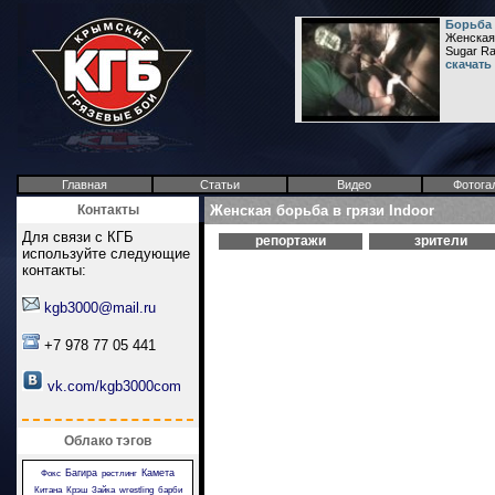
Борьба 
Женская 
Sugar Ra
скачать
Главная
Статьи
Видео
Фотога
Контакты
Женская борьба в грязи Indoor
Для связи с КГБ
репортажи
зрители
используйте следующие
контакты:
kgb3000@mail.ru
+7 978 77 05 441
vk.com/kgb3000com
Облако тэгов
Багира
Камета
Фокс
рестлинг
Китана
Крэш
Зайка
wrestling
барби