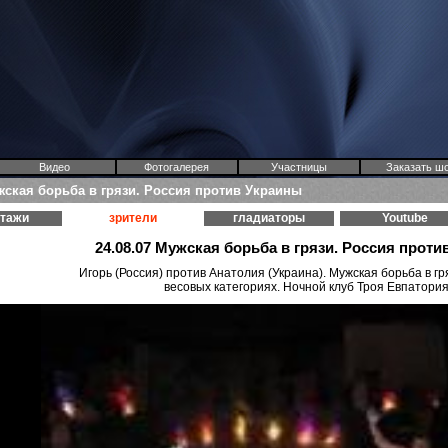
Видео
Фотогалерея
Участницы
Заказать ш
ужская борьба в грязи. Россия против Украины
ртажи
зрители
гладиаторы
Youtube
24.08.07 Мужская борьба в грязи. Россия проти
Игорь (Россия) против Анатолия (Украина). Мужская борьба в г
весовых категориях. Ночной клуб Троя Евпатори