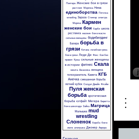
Женские бои в грязи
Пантера
Ника
рестлинг
Морячка
единоборства
Пяточка
Зараза
wrestling
Стингер
электра
Кармен
Моряча
женские бои
школа
барби
рестлинга
жасмин
бои в масле
бодибилдинг
сильные женщины
борьба в
Багира
грязи
Китана
лечебная грязь
Леди Ди
бои в грязи
Фокс
бои без
сильные женщины
правил
Крэш
Скала
фитнес
в истории
женщина
никита
Амазонка
КГБ
телохранитель
Камета
Анечка
смешанная борьба
летний кубок
Солдат Джейн
Флэйм
Пуля
женская
борьба
эротическая
борьба
Мегера
кэтфайт
Беретта
Матрица
бои в шоколаде
Зайка
mud
Малышка
wrestling
Слоненок
борьба
бои в
Джокер
желе
аленушка
Аврора
Главная