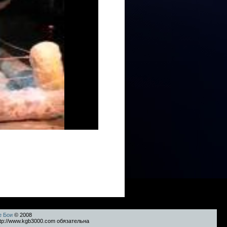
е Бои
© 2008
tp://www.kgb3000.com обязательна