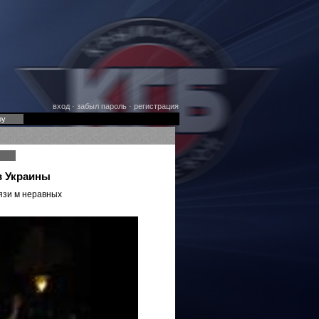
вход
·
забыл пароль
·
регистрация
оу
в Украины
рязи м неравных
я