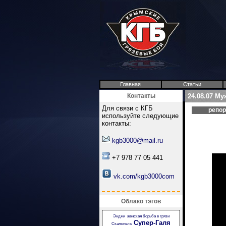
Главная
Статьи
Контакты
24.08.07 М
Для связи с КГБ
репо
используйте следующие
контакты:
kgb3000@mail.ru
+7 978 77 05 441
vk.com/kgb3000com
Облако тэгов
Энджи
женская борьба в грязи
Супер-Галя
Скальпель