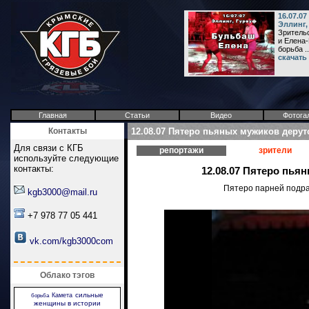
16.07.07
Эллинг,
Зрительс
и Елена
борьба ..
скачать
Главная
Статьи
Видео
Фотога
Контакты
12.08.07 Пятеро пьяных мужиков дерутс
Для связи с КГБ
репортажи
зрители
используйте следующие
контакты:
12.08.07 Пятеро пья
Пятеро парней подрал
kgb3000@mail.ru
+7 978 77 05 441
vk.com/kgb3000com
Облако тэгов
сильные
Камета
борьба
женщины в истории