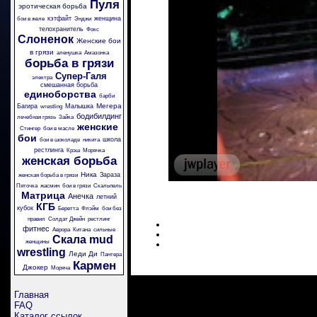
Пуля
эротическая борьба
кэтфайт
женщина
бои в желе
Энджи
телохранитель
Фокс
Слоненок
Женские бои
в грязи
аленушка
Амазонка
борьба в грязи
Супер-Галя
электра
смешанная борьба
единоборства
барби
Мегера
Багира
Малышка
wrestling
бодибилдинг
лечебная грязь
Зайка
женские
Стингер
бои в масле
бои
школа
бои в шоколаде
никита
рестлинга
Крэш
Морячка
женская борьба
Ника
Зараза
женская борьба в грязи
Пяточка
жасмин
бои в грязи
Скальпель
Матрица
Анечка
летний
КГБ
кубок
Беретта
Флэйм
бои без
правил
Солдат Джейн
рестлинг
фитнес
Аврора
Китана
сильные
Скала
mud
женщины
wrestling
Леди Ди
Пантера
Кармен
Джокер
Моряча
Главная
FAQ
Каталог ссылок