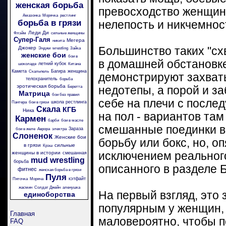
женская борьба
превосходство женщин
Амазонка
Морячка
рестлинг
борьба в грязи
нелепость и никчемнос
Леди Ди
Флэйм
сильные женщины
Супер-Галя
Мегера
никита
Джокер
Большинство таких "сх
Энджи
wrestling
Зайка
женские бои
бои в
в домашней обстановк
летний кубок
шоколаде
Китана
Камета
Багира
женщина
Скальпель
демонстрируют захват
телохранитель
борьба
эротическая борьба
Беретта
недотепы, а порой и з
Матрица
бои без правил
себе на плечи с посл
школа рестлинга
Пантера
бои в грязи
Скала
КГБ
Ника
на пол - вариантов там
Кармен
барби
бои в масле
смешанные поединки в
Зараза
бои в желе
Аврора
электра
Слоненок
Женские бои
борьбу или бокс, но, о
в грязи
сильные
Крэш
женщины в истории
исключением реальног
смешанная
mud wrestling
борьба
описанного в разделе Б
фитнес
женская борьба в грязи
Пуля
кэтфайт
Пяточка
Моряча
жасмин
Солдат Джейн
аленушка
На первый взгляд, это
единоборства
популярным у женщин, 
Главная
маловероятно, чтобы п
FAQ