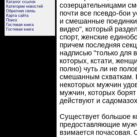
Каталог ссылок
созерцательницами см
Категории новостей
Обратная связь
почти все псевдо-бои 
Карта сайта
и смешанные поединки.
Поиск
Гостевая книга
видео", который разде
Гостевая книга
спорт, женские единобо
причем последняя секц
надписью "только для в
которых, кстати, женщ
полно) чуть ли не пол
смешанным схваткам. 
некоторых мужчин удов
мужчин, которых борят
действуют и садомазох
Существует большое ко
предоставляющие мужчи
взимается почасовая.