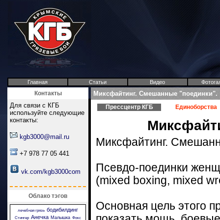
Главная
Статьи
Видео
Фотога
Контакты
Миксфайтинг. Смешанные "поединки".
Для связи с КГБ
Прессцентр КГБ
Единоборства
используйте следующие
контакты:
Миксфайти
kgb3000@mail.ru
Миксфайтинг. Смешанн
+7 978 77 05 441
Псевдо-поединки женщ
vk.com/kgb3000com
(mixed boxing, mixed wre
Облако тэгов
Основная цель этого п
бодибилдинг
лечебная грязь
показать мощь, боевые
Анечка
Малышка
Стингер
Фокс