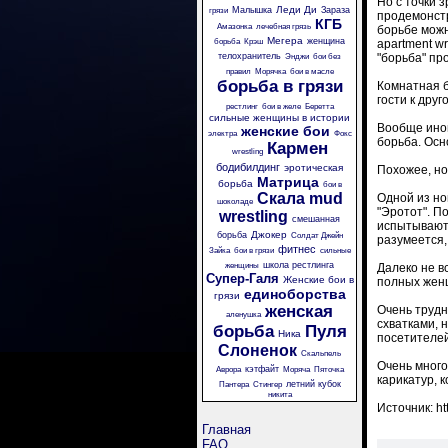
Но с точки 
Леди Ди
Малышка
Зараза
грязи
продемонстр
КГБ
Амазонка
лечебная грязь
борьбе можн
Мегера
женщина
борьба
Крэш
apartment w
телохранитель
"борьба" пр
Энджи
бои без
правил
Морячка
бои в масле
борьба в грязи
Комнатная б
гости к дру
рестлинг
бои в желе
Беретта
сильные женщины в истории
Вообще иног
женские бои
электра
Фокс
борьба. Осно
Кармен
wrestling
бодибилдинг
эротическая
Похожее, но
Матрица
борьба
бои в
Скала
mud
Одной из но
шоколаде
"Эротот". П
wrestling
смешанная
испытывают 
Джокер
борьба
Солдат Джейн
разумеется,
фитнес
Зайка
бои в грязи
сильные
школа рестлинга
женщины
Далеко не в
Супер-Галя
Женские бои в
полных женщ
единоборства
грязи
женская
Очень трудн
аленушка
схватками, 
борьба
Пуля
Ника
посетителей 
Слоненок
Скальпель
Очень много
кэтфайт
Аврора
Моряча
Пяточка
карикатур, к
летний кубок
Пантера
Стингер
никита
Источник: ht
Главная
FAQ