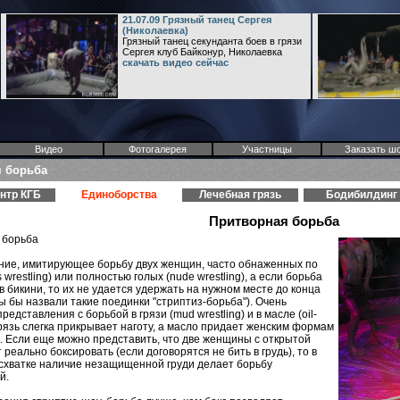
21.07.09 Грязный танец Сергея
(Николаевка)
Грязный танец секунданта боев в грязи
Сергея клуб Байконур, Николаевка
скачать видео сейчас
Видео
Фотогалерея
Участницы
Заказать ш
 борьба
нтр КГБ
Единоборства
Лечебная грязь
Бодибилдинг
Притворная борьба
 борьба
ние, имитирующее борьбу двух женщин, часто обнаженных по
s wrestling) или полностью голых (nude wrestling), а если борьба
в бикини, то их не удается удержать на нужном месте до конца
ы бы назвали такие поединки "стриптиз-борьба"). Очень
едставления с борьбой в грязи (mud wrestling) и в масле (oil-
- грязь слегка прикрывает наготу, а масло придает женским формам
. Если еще можно представить, что две женщины с открытой
 реально боксировать (если договорятся не бить в грудь), то в
схватке наличие незащищенной груди делает борьбу
й.