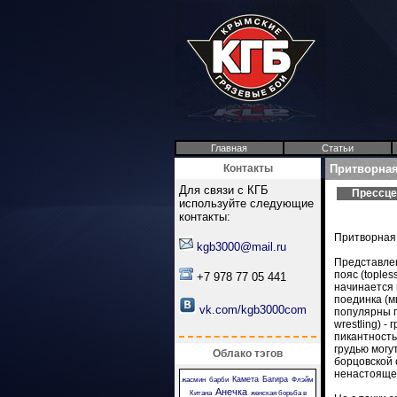
Главная
Статьи
Контакты
Притворная
Для связи с КГБ
Прессце
используйте следующие
контакты:
Притворная
kgb3000@mail.ru
Представле
пояс (toples
+7 978 77 05 441
начинается 
поединка (м
vk.com/kgb3000com
популярны пр
wrestling) 
пикантность
грудью могут
Облако тэгов
борцовской 
ненастояще
Камета
Багира
жасмин
барби
Флэйм
Анечка
Китана
женская борьба в