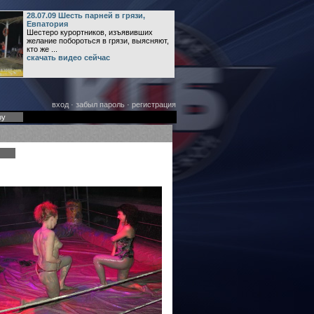
28.07.09 Шесть парней в грязи,
Евпатория
Шестеро курортников, изъявивших
желание побороться в грязи, выясняют,
кто же ...
скачать видео сейчас
вход
·
забыл пароль
·
регистрация
оу