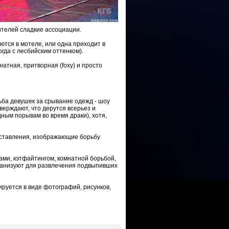
рителей сладкие ассоциации.
тся в мотеле, или одна приходит в
огда с лесбийским оттенком).
атная, притворная (foxy) и просто
ба девушек за срывание одежд - шоу
верждают, что дерутся всерьез и
дным порывам во время драки), хотя,
дставления, изображающие борьбу
ми, кэтфайтингом, комнатной борьбой,
ганизуют для развлечения подвыпивших
руется в виде фотографий, рисунков,