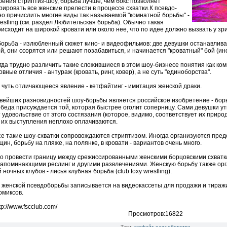
зрения стриптиз-шоу, борьба лучше, чем бокс позволяет
ировать все женские прелести в процессе схватки.К псевдо-
о причислить многие виды так называемой "комнатной борьбы" -
restling (см. раздел Любительская борьба). Обычно такая
оисходит на широкой кровати или около нее, что по идее должно вызвать у з
орьба - излюбленный сюжет кино- и видеофильмов: две девушки останавливаю
гой, они ссорятся или решают позабавиться, и начинается "кроватный" бой (ин
да трудно различить такие сложившиеся в этом шоу-бизнесе понятия как комн
вные отличия - антураж (кровать, ринг, ковер), а не суть "единоборства".
 чуть отличающееся явление - кетфайтинг - имитация женской драки.
вейших разновидностей шоу-борьбы является российское изобретение - борь
обеда присуждается той, которая быстрее оголит соперницу. Сами девушки ут
удовольствие от этого состязания (которое, видимо, соответствует их приро
 их выступления неплохо оплачиваются.
се такие шоу-схватки сопровождаются стриптизом. Иногда организуются пре
ин, борьбу на пляже, на полянке, в кровати - вариантов очень много.
о провести границу между срежиссированными женскими борцовскими схватка
напоминающими реслинг и другими развлечениями. Женскую борьбу также ор
ночных клубов - лисья клубная борьба (club foxy wrestling).
 женской псевдоборьбы записывается на видеокассеты для продажи и тиражи
омиксов.
tp://www.fscclub.com/
Просмотров:16822
Тэги:
кэтфайт
единоборства