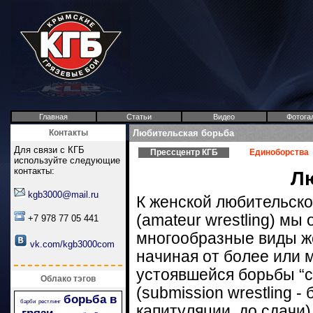
Главная
Статьи
Видео
Фотога
Контакты
Любительская борьба
Для связи с КГБ
Прессцентр КГБ
Единоборства
используйте следующие
контакты:
Л
kgb3000@mail.ru
К женской любительско
(amateur wrestling) мы
+7 978 77 05 441
многообразные виды ж
vk.com/kgb3000com
начиная от более или 
устоявшейся борьбы “
Облако тэгов
(submission wrestling -
борьба в
барби
рестлинг
капитуляции, до сдачи)