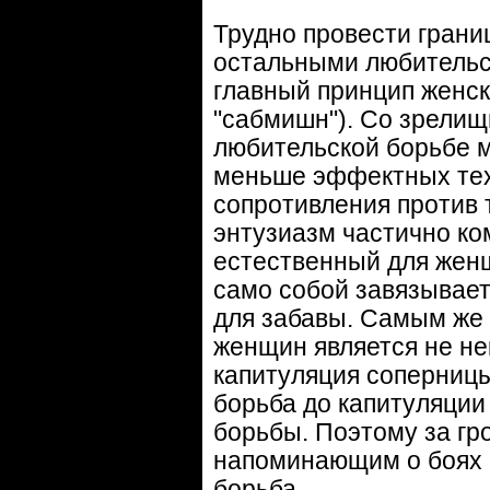
Трудно провести грани
остальными любительск
главный принцип женс
"сабмишн"). Со зрелищ
любительской борьбе м
меньше эффектных тех
сопротивления против т
энтузиазм частично ко
естественный для женщ
само собой завязывае
для забавы. Самым же
женщин является не не
капитуляция соперницы
борьба до капитуляции
борьбы. Поэтому за гр
напоминающим о боях б
борьба.