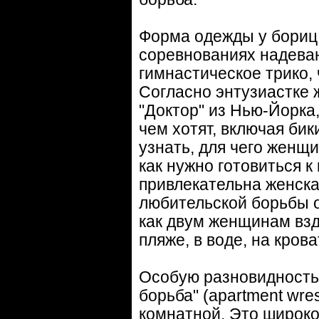
Форма одежды у бориц 
соревнованиях надеваю
гимнастическое трико, 
Согласно энтузиастке
"Доктор" из Нью-Йорка,
чем хотят, включая би
узнать, для чего женщ
как нужно готовиться к
привлекательна женска
любительской борьбы 
как двум женщинам взду
пляже, в воде, на кроват
Особую разновидность 
борьба" (apartment wre
комнатной. Это широко