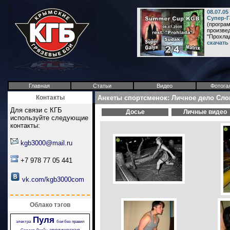
08.07.0
Супер-Г
(програм
произвед
"Прохлада
скачать
Главная
Статьи
Видео
Фотога
Контакты
Анкеты спортсменок: Личное дело Сло
Для связи с КГБ
Досье
Личные видео
используйте следующие
контакты:
kgb3000@mail.ru
+7 978 77 05 441
vk.com/kgb3000com
Облако тэгов
Пуля
электра
бои без правил
эротическая