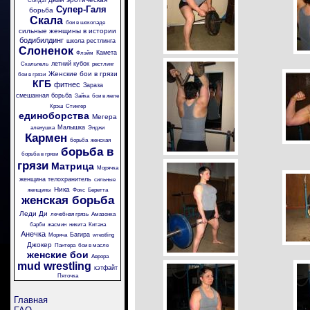
Солдат Джейн
Супер-Галя
борьба
Скала
бои в шоколаде
сильные женщины в истории
бодибилдинг
школа рестлинга
Слоненок
Камета
Флэйм
летний кубок
Скальпель
рестлинг
Женские бои в грязи
бои в грязи
КГБ
фитнес
Зараза
смешанная борьба
Зайка
бои в желе
Крэш
Стингер
единоборства
Мегера
Малышка
аленушка
Энджи
Кармен
борьба
женская
борьба в
борьба в грязи
грязи
Матрица
Морячка
женщина телохранитель
сильные
Ника
женщины
Фокс
Беретта
женская борьба
Леди Ди
лечебная грязь
Амазонка
барби
жасмин
никита
Китана
Анечка
Багира
Моряча
wrestling
Джокер
Пантера
бои в масле
женские бои
Аврора
mud wrestling
кэтфайт
Пяточка
Главная