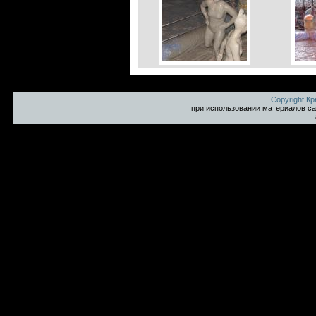
Copyright К
при использовании материалов са